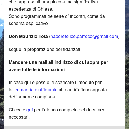
che rappresenti una piccola ma significativa
Commissione Caritas
Parroc
Parroc
Commi
BACK
esperienza di Chiesa.
Pastorale parrocchiale
Sono programmati tre serie d’ incontri, come da
del
Animaz
Borzag
Centro
BACK
schema esplicativo
Oratorio
Decana
liturgic
Commi
di
Prepar
BACK
Don Maurizio Toia
(
naborefelice.parroco@gmail.com
)
Movimenti Ecclesiali
Credits
cori,
liturgic
Ascolt
al
Consigl
BACK
segue la preparazione dei fidanzati.
La Chiesa e il territorio
ministr
Commi
Confer
Sacra
dell’ora
OFS
BACK
Mandare una mail all’indirizzo di cui sopra per
e
catech
San
del
Grupp
–
Territor
avere tutte le informazioni
lettori
Commi
Vincen
Battes
Animat
Ordine
e
In caso qui è possibile scaricare il modulo per
la
Domanda matrimonio
che andrà riconsegnata
Nabori
Formaz
Corsi
Iniziaz
Spazio
france
storia
debitamente compilata.
Il
educat
di
cristia
aiuto
secola
Comun
Cliccate
qui
per l’elenco completo dei documenti
necessari.
Notizia
Commi
italiano
Gruppi
compit
Rinnov
di