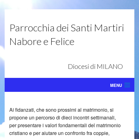
Parrocchia dei Santi Martiri
Nabore e Felice
Diocesi di MILANO
MENU
Home
BACK
Ai fidanzati, che sono prossimi al matrimonio, si
Vita della Parrocchia
Dalla
propone un percorso di dieci incontri settimanali,
BACK
per presentare i valori fondamentali del matrimonio
Consiglio Pastorale Parrocchiale
Dioces
Archivi
cristiano e per aiutare un confronto fra coppie,
BACK