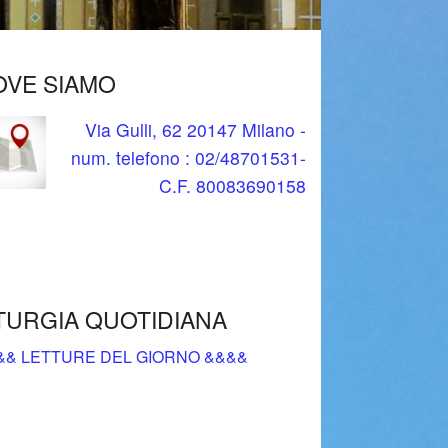
ersone separate o divorziate
Associazione sportiva dilettantistica “GS Nabor”
Ricordo di Fra Giorgio Bonati
OVE SIAMO
Via Gulli, 62 20147 Milano -
num. telefono : 02/48701531-
C.F. 80083690158
TURGIA QUOTIDIANA
&& LETTURE DEL GIORNO &&&&