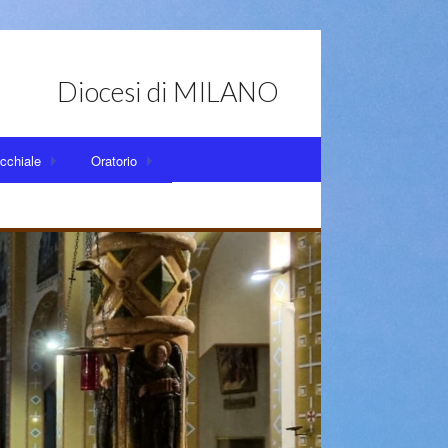
Diocesi di MILANO
cchiale
Oratorio
l Sacramento del Battesimo
Consiglio dell’oratorio
tiana
Gruppo Animatori
rienza Cristiana – G.E.C.
Spazio aiuto compiti elementari
centi – ADO
Circolo Stella
Gruppo Scout Milano 2
 matrimonio – percorsi per fidanzati
Vacanze Borzago