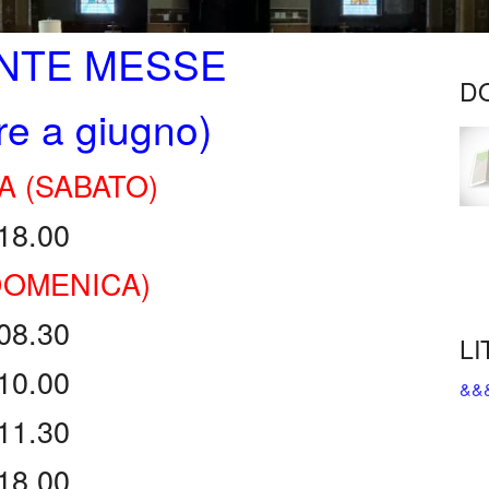
o
10 novembre 2024 – Saluto ai frati
Pastorale per p
NTE MESSE
Affreschi e raffigurazioni interni
D
re a giugno)
Mosaici frontale esterno
A (SABATO)
Vetrate
18.00
Via crucis sindonica e apostolica
DOMENICA)
08.30
LI
10.00
&&
11.30
18.00