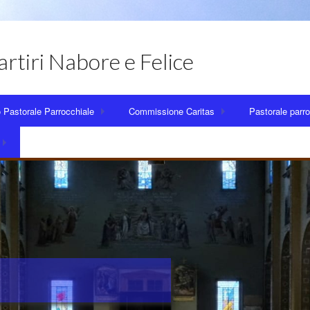
artiri Nabore e Felice
o Pastorale Parrocchiale
Commissione Caritas
Pastorale parro
ione Borzago
Centro di Ascolto
Preparazione a
 lettori
one liturgica
Conferenza San Vincenzo
Iniziazione cris
icipio 7
ione catechesi
Corsi di italiano per adulti stranieri
Gruppi di Espe
 socio-economica
ione Formazione educativa
Giustizia e Pace
Gruppi Adoles
escano Rosetum
ione comunicazione
Patronato ACLI
Gruppi famiglie
E
ta Ambrosiano
onsiglio pastorale
Preparazione al