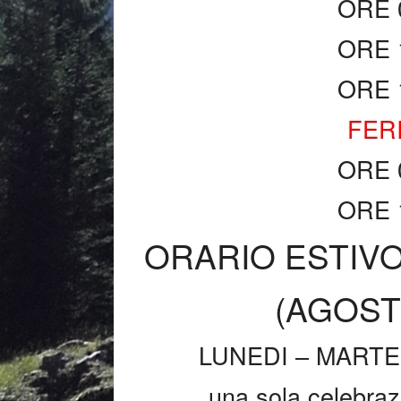
ORE 
ORE 
ORE 
FER
ORE 
ORE 
ORARIO ESTIV
(AGOST
LUNEDI – MARTE
una sola celebraz