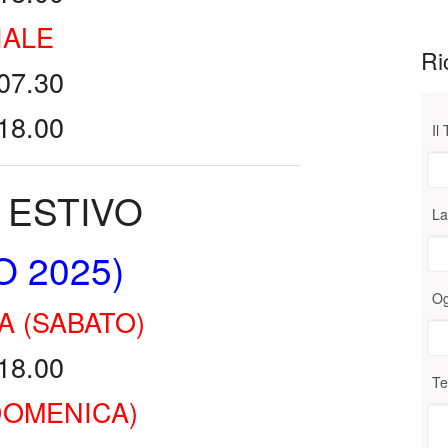
IALE
Ri
07.30
18.00
Il
 ESTIVO
La
O 2025)
Og
A (SABATO)
18.00
Te
DOMENICA)